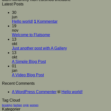
Latest Posts
30
jun
Hello world!
1
Kommentar
19
nov
Welcome to Flatsome
13
okt
Just another post with A Gallery
13
okt
A Simple Blog Post
01
jan
A Video Blog Post
Recent Comments
A WordPress Commenter
til
Hello world!
Tag Cloud
brooklyn
fashion
style
women
Kategorier