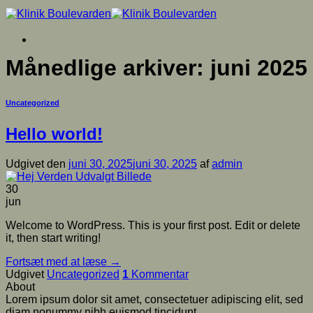
Fortsæt
til
indhold
Månedlige arkiver:
juni 2025
Uncategorized
Hello world!
Udgivet den
juni 30, 2025
juni 30, 2025
af
admin
30
jun
Welcome to WordPress. This is your first post. Edit or delete
it, then start writing!
Fortsæt med at læse
→
Udgivet
Uncategorized
1
Kommentar
About
Lorem ipsum dolor sit amet, consectetuer adipiscing elit, sed
diam nonummy nibh euismod tincidunt.