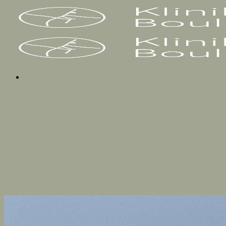
Fortsæt
til
indhold