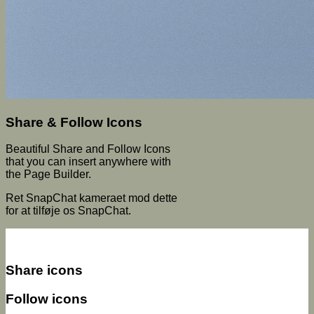
Share & Follow Icons
Beautiful Share and Follow Icons
that you can insert anywhere with
the Page Builder.
Ret SnapChat kameraet mod dette
for at tilføje os SnapChat.
Share icons
Follow icons