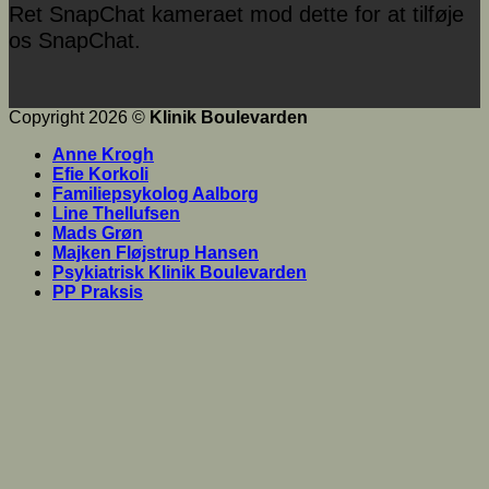
Ret SnapChat kameraet mod dette for at tilføje
os SnapChat.
Copyright 2026 ©
Klinik Boulevarden
Anne Krogh
Efie Korkoli
Familiepsykolog Aalborg
Line Thellufsen
Mads Grøn
Majken Fløjstrup Hansen
Psykiatrisk Klinik Boulevarden
PP Praksis